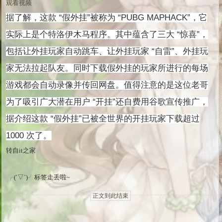
观看视频
据了解，这款 “假外挂”被称为 “PUBG MAPHACK”，它
实际上是个特洛伊木马程序。其中蕴含了三大 “惊喜”，
包括让外挂玩家自动跳车、让外挂玩家 “自雷”、外挂玩
家无法拉起队友。同时下载假外挂的玩家所进行的每场
游戏都会自动录像并传回网盘。值得注意的是这位老哥
为了吸引广大潜在用户 “开挂”还自费用谷歌宣传推广，
据介绍这款 “假外挂”已被全世界的开挂玩家下载超过
1000 次了。
转自it之家
╭(′▽`)╯标签走丢啦~
正文到此结束