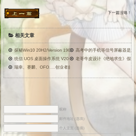
下一篇没咯！
相关文章
探秘Win10 20H2/Version 1909全新更新组件之功能启用包
高考中的手机等信号屏蔽器是怎
统信 UOS 桌面操作系统 V20 专业版（1020）正式发布：海量
老哥牛皮设计《绝地求生》假外
瑞幸、赛麟、OFO.....创业者的"黑洞"故事
昵称
邮件地址 (选填)
个人主页 (选填)