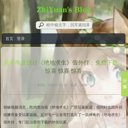
首页
登录
老哥牛皮设计《绝地求生》假外挂：免费下载，
惊喜 惊喜 惊喜
时间：2020-7-6 2:01 热度：1406°
胡椒视频消息，吃鸡类游戏《绝地求生》广受玩家欢迎，但同时也因外挂
猖獗而备受玩家诟病。近日有一位老哥打造出了一款神奇的《绝地求生》
假外挂，专门惩治那些下载的外挂玩家。