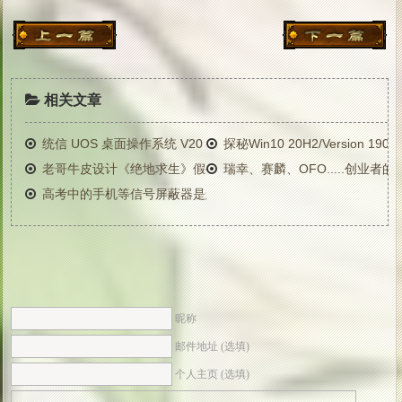
相关文章
统信 UOS 桌面操作系统 V20 专业版（1020）正式发布：海量
探秘Win10 20H2/Version
老哥牛皮设计《绝地求生》假外挂：免费下载，惊喜 惊喜 惊喜
瑞幸、赛麟、OFO.....创业者的
高考中的手机等信号屏蔽器是怎么个原理？
昵称
邮件地址 (选填)
个人主页 (选填)