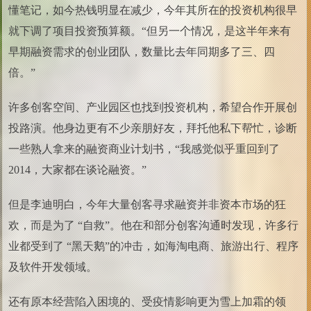
懂笔记，如今热钱明显在减少，今年其所在的投资机构很早
就下调了项目投资预算额。“但另一个情况，是这半年来有
早期融资需求的创业团队，数量比去年同期多了三、四
倍。”
许多创客空间、产业园区也找到投资机构，希望合作开展创
投路演。他身边更有不少亲朋好友，拜托他私下帮忙，诊断
一些熟人拿来的融资商业计划书，“我感觉似乎重回到了
2014，大家都在谈论融资。”
但是李迪明白，今年大量创客寻求融资并非资本市场的狂
欢，而是为了 “自救”。他在和部分创客沟通时发现，许多行
业都受到了 “黑天鹅”的冲击，如海淘电商、旅游出行、程序
及软件开发领域。
还有原本经营陷入困境的、受疫情影响更为雪上加霜的领