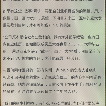
如果有这些 “故事”可讲，再配合创业项目当前的流量、用户
数据，画一画 “大饼”，展望一下项目未来三、五年的宏大发
展及盈利目标，才有可能吸引 VC 的关注。
“公司原本是略微有些盈利的。我有海外留学经验，也有国
内创业经历，创始团队成员里大都也是 211、985 大学毕业
的。”用这些素材讲了 “故事”、画了 “大饼”后，项目至今仍
未不到 VC 机构的青睐，这让他百思不得其解。
与孟何同样困惑的，还有杭州一家 MCN 的负责人张晓典。
相比刚启动融资的孟何，这家成立仅三年的内容机构可谓身
经百战。她告诉懂懂笔记，目前公司正在寻求千万规模的 B
轮融资，但沟通难度远远超过了当年的 A 轮。
“我们的故事料很多，有什么创业公司能比内容创作团队讲