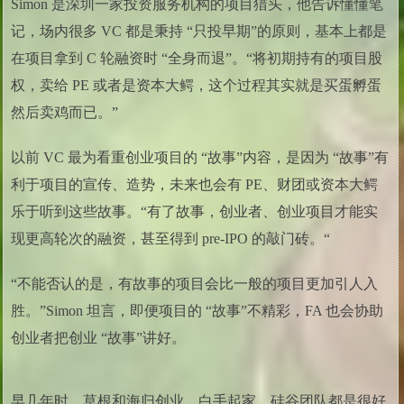
Simon 是深圳一家投资服务机构的项目猎头，他告诉懂懂笔
记，场内很多 VC 都是秉持 “只投早期”的原则，基本上都是
在项目拿到 C 轮融资时 “全身而退”。“将初期持有的项目股
权，卖给 PE 或者是资本大鳄，这个过程其实就是买蛋孵蛋
然后卖鸡而已。”
以前 VC 最为看重创业项目的 “故事”内容，是因为 “故事”有
利于项目的宣传、造势，未来也会有 PE、财团或资本大鳄
乐于听到这些故事。“有了故事，创业者、创业项目才能实
现更高轮次的融资，甚至得到 pre-IPO 的敲门砖。“
“不能否认的是，有故事的项目会比一般的项目更加引人入
胜。”Simon 坦言，即便项目的 “故事”不精彩，FA 也会协助
创业者把创业 “故事”讲好。
早几年时，草根和海归创业、白手起家、硅谷团队都是很好